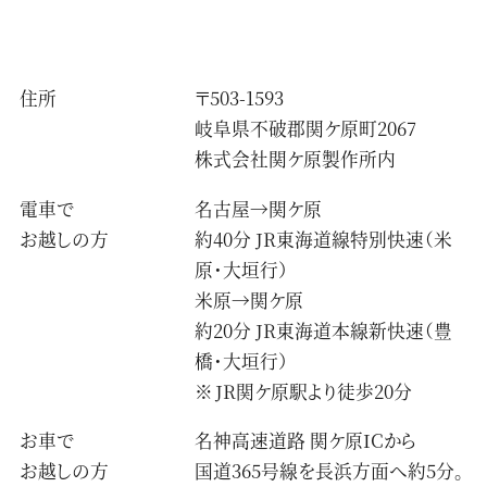
住所
〒503-1593
岐阜県不破郡関ケ原町2067
株式会社関ケ原製作所内
電車で
名古屋→関ケ原
お越しの方
約40分 JR東海道線特別快速（米
原・大垣行）
米原→関ケ原
約20分 JR東海道本線新快速（豊
橋・大垣行）
JR関ケ原駅より徒歩20分
お車で
名神高速道路 関ケ原ICから
お越しの方
国道365号線を長浜方面へ約5分。