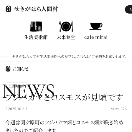
生活美術館
生活美術館
未来食堂
未来食堂
cafe mirai
cafe mirai
せきがはら人間村生活美術館への見学は、こちらよりご予約をお願いします。
トップ
お知らせ
お知らせ
NEWS
生活美術館
せきがはら人間村とは
フジバカマとコスモスが見頃です
ご利用案内
（ 2025.10.3 ）
376
VIEW:
財団について
今週は関ケ原町のフジバカマ畑とコスモス畑が咲き始め
動画
ましたのでご紹介します。