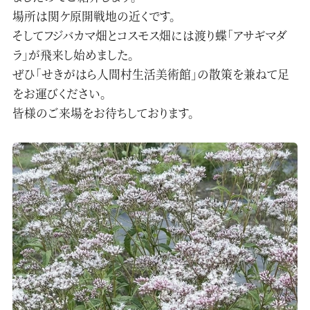
場所は関ケ原開戦地の近くです。
お問い合わせ
そしてフジバカマ畑とコスモス畑には渡り蝶「アサギマダ
ラ」が飛来し始めました。
ぜひ「せきがはら人間村生活美術館」の散策を兼ねて足
プライバシーポリシー
ガイドツアー予約
をお運びください。
皆様のご来場をお待ちしております。