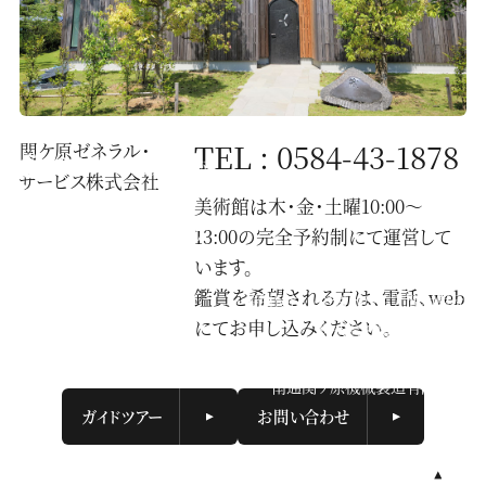
TEL : 0584-43-1878
関ケ原ゼネラル・
サービス株式会社
美術館は木・金・土曜10:00〜
〒503-1593
13:00の完全予約制にて運営して
岐阜県不破郡関ケ原町2067
株式会社関ケ原製作所内
います。
鑑賞を希望される方は、電話、web
一般財団法人せきがはら人間村財団
にてお申し込みください。
株式会社関ケ原製作所
関ケ原ゼネラル・サービス株式会社
南通関ケ原機械製造有限公司
ガイドツアー
お問い合わせ
トップに
© General Incorporated Association
戻る
Sekigahara Ningenmura Foundation