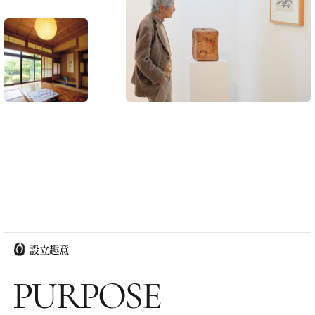
動画を見る
（
生活美術館ものがたり
せきがはら人間村
MOVIE
）
設立趣意
PURPOSE