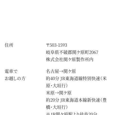
住所
〒503-1593
岐阜県不破郡関ケ原町2067
株式会社関ケ原製作所内
電車で
名古屋→関ケ原
お越しの方
約40分 JR東海道線特別快速（米
原・大垣行）
米原→関ケ原
約20分 JR東海道本線新快速（豊
橋・大垣行）
JR関ケ原駅より徒歩20分