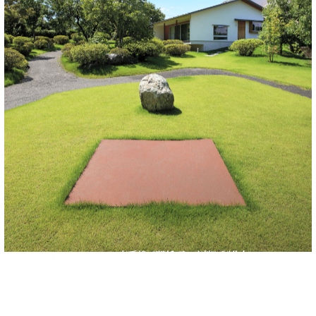
李禹煥 《関係項－応答》 制作年：2003/2010