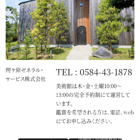
TEL : 0584-43-1878
関ケ原ゼネラル・
サービス株式会社
美術館は木・金・土曜10:00〜
〒503-1593
13:00の完全予約制にて運営して
岐阜県不破郡関ケ原町2067
株式会社関ケ原製作所内
います。
鑑賞を希望される方は、電話、web
一般財団法人せきがはら人間村財団
にてお申し込みください。
株式会社関ケ原製作所
関ケ原ゼネラル・サービス株式会社
南通関ケ原機械製造有限公司