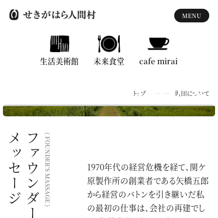
MENU
生活美術館
生活美術館
未来食堂
未来食堂
cafe mirai
cafe mirai
財団について
FOUNDATION
トップ
財団について
トップ
お知らせ
（
メッセージ
ファウンダーからの
FOUNDER’S MASSAGE
せきがはら人間村とは
1970年代の経営危機を経て、関ケ
ご利用案内
原製作所の創業者である矢橋五郎
財団について
から経営のバトンを引き継いだ私
の最初の仕事は、会社の再建でし
）
動画