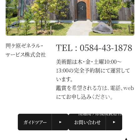
TEL : 0584-43-1878
関ケ原ゼネラル・
サービス株式会社
美術館は木・金・土曜10:00〜
〒503-1593
13:00の完全予約制にて運営して
岐阜県不破郡関ケ原町2067
株式会社関ケ原製作所内
います。
鑑賞を希望される方は、電話、web
一般財団法人せきがはら人間村財団
にてお申し込みください。
株式会社関ケ原製作所
関ケ原ゼネラル・サービス株式会社
南通関ケ原機械製造有限公司
ガイドツアー
お問い合わせ
トップに
© General Incorporated Association
戻る
Sekigahara Ningenmura Foundation