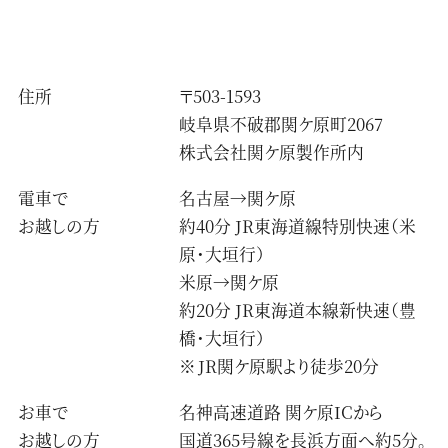
住所
〒503-1593
岐阜県不破郡関ケ原町2067
株式会社関ケ原製作所内
電車で
名古屋→関ケ原
お越しの方
約40分 JR東海道線特別快速（米
原・大垣行）
米原→関ケ原
約20分 JR東海道本線新快速（豊
橋・大垣行）
JR関ケ原駅より徒歩20分
お車で
名神高速道路 関ケ原ICから
お越しの方
国道365号線を長浜方面へ約5分。