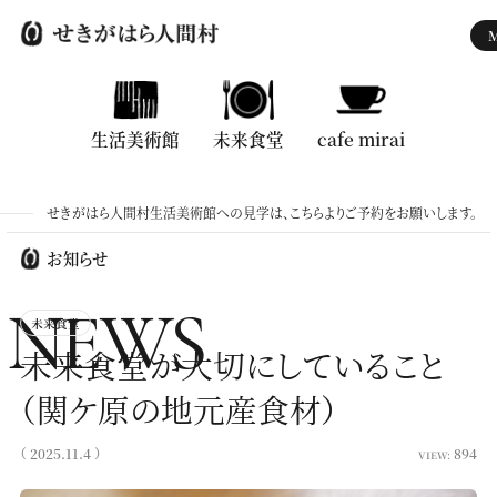
生活美術館
生活美術館
未来食堂
未来食堂
cafe mirai
cafe mirai
せきがはら人間村生活美術館への見学は、こちらよりご予約をお願いします。
トップ
お知らせ
お知らせ
NEWS
未来食堂
せきがはら人間村とは
未来食堂が大切にしていること
ご利用案内
（関ケ原の地元産食材）
財団について
（ 2025.11.4 ）
894
VIEW:
動画